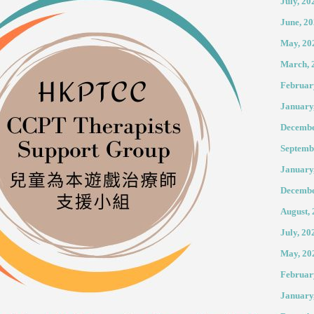
July, 20
June, 2
May, 20
March, 
Februar
January
Decembe
Septemb
January
Decembe
August,
July, 20
May, 20
Februar
January