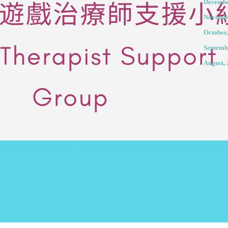
Decembe
Novembe
October
Septemb
August,