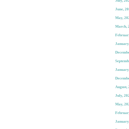
July, 20
June, 2
May, 20
March, 
Februar
January
Decembe
Septemb
January
Decembe
August,
July, 20
May, 20
Februar
January