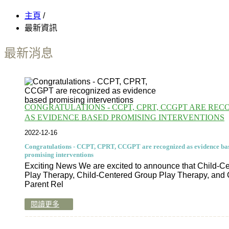
主頁
/
最新資訊
最新消息
CONGRATULATIONS - CCPT, CPRT, CCGPT ARE REC
AS EVIDENCE BASED PROMISING INTERVENTIONS
2022-12-16
Congratulations - CCPT, CPRT, CCGPT are recognized as evidence ba
promising interventions
Exciting News We are excited to announce that Child-C
Play Therapy, Child-Centered Group Play Therapy, and 
Parent Rel
閱讀更多