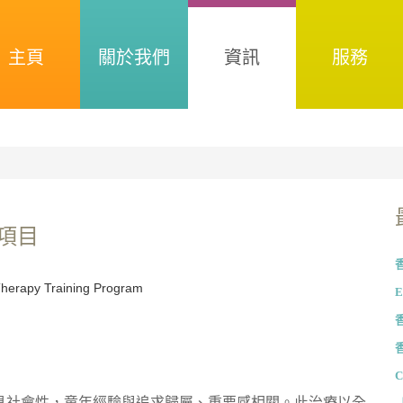
主頁
關於我們
資訊
服務
訓項目
E
C
具社會性，童年經驗與追求歸屬、重要感相關。此治療以全