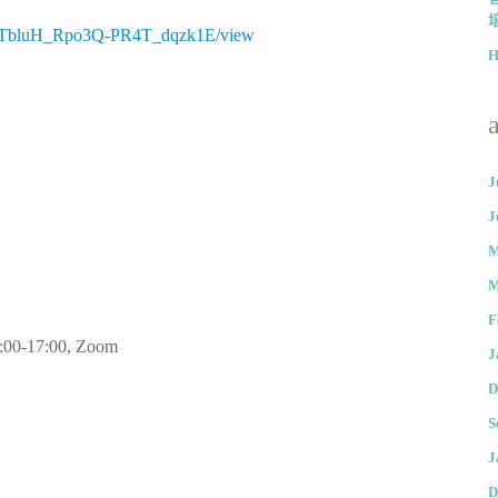
BcnTbluH_Rpo3Q-PR4T_dqzk1E/view
J
J
M
M
F
9:00-17:00, Zoom
J
D
S
J
D