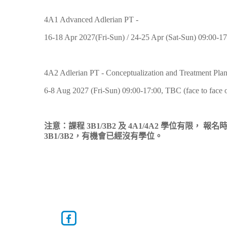
4A1 Advanced Adlerian PT -
16-18 Apr 2027(Fri-Sun) / 24-25 Apr (Sat-Sun) 09:00-1
4A2 Adlerian PT - Conceptualization and Treatment Pla
6-8 Aug 2027 (Fri-Sun) 09:00-17:00, TBC (face to face
注意：課程 3B1/3B2 及 4A1/4A2 學位有限，
3B1/3B2，有機會已經沒有學位。