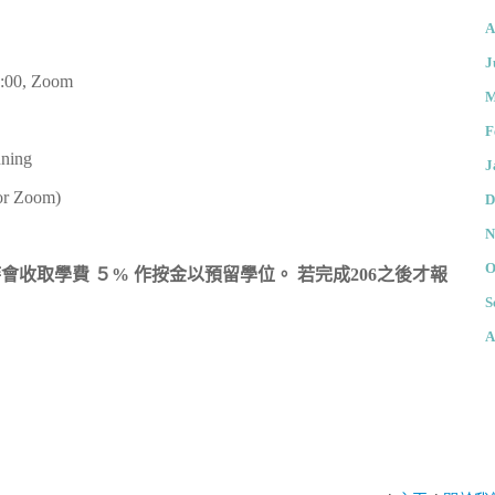
A
J
7:00, Zoom
M
F
nning
J
 or Zoom)
D
N
O
 報名時會收取學費 ５% 作按金以預留學位。 若完成206之後才報
S
A