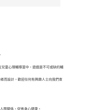
。
在兒童心理輔導當中，遊戲是不可或缺的輔
加者而設計，歡迎任何有興趣人士向我們查
立人際關係，促進身心健康。