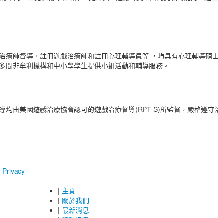
治療師督導、註冊遊戲治療師和註冊心理輔導員等 ，均具有心理輔導碩士
多間非牟利機構和中小學學生提供小組活動和輔導服務。
均由美國遊戲治療協會認可的遊戲治療督導(RPT-S)所監督，嚴格遵守
|
•
Privacy
|
主頁
|
關於我們
|
最新消息