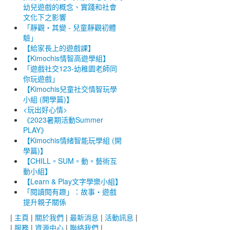
幼兒遊戲的概念、實踐和社會
文化下之影響
「靜觀‧其變 - 兒童靜觀初體
驗」
【給家長上的遊戲課】
【Kimochis情智高遊學組】
「遊戲社交123-幼稚園老師同
你玩遊戲」
【Kimochis兒童社交情智玩學
小組 (開學篇)】
<玩出好心情>
《2023暑期活動Summer
PLAY》
【Kimochis情緒智能玩學組 (開
學篇)】
【CHILL。SUM。動。藝術互
動小組】
【Learn & Play文字學樂小組】
「閱讀閱有趣」：故事・遊戲
提升親子關係
|
主頁
|
關於我們
|
最新消息
|
活動訊息
|
|
服務
|
資源中心
|
聯絡我們
|