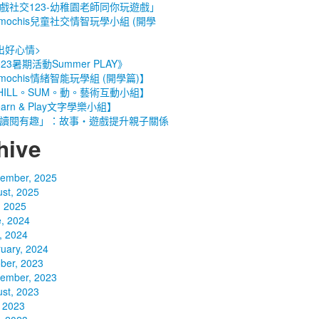
戲社交123-幼稚園老師同你玩遊戲」
imochis兒童社交情智玩學小組 (開學
】
出好心情>
023暑期活動Summer PLAY》
imochis情緒智能玩學組 (開學篇)】
HILL。SUM。動。藝術互動小組】
arn & Play文字學樂小組】
讀閱有趣」：故事・遊戲提升親子關係
hive
tember, 2025
st, 2025
, 2025
, 2024
l, 2024
uary, 2024
ber, 2023
tember, 2023
st, 2023
, 2023