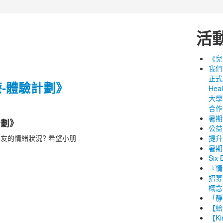
活
《兒
我們
正式
-體驗計劃》
Hea
大學遊
合作
暑期
計劃》
公益
友的情緒狀況? 希望小朋
提升
暑期
Six
『情
招募
概念
「靜
【給
【K