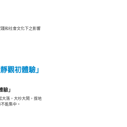
實踐和社會文化下之影響
童靜觀初體驗」
體驗」
起大落，大吵大鬧，揼地
時不能集中。