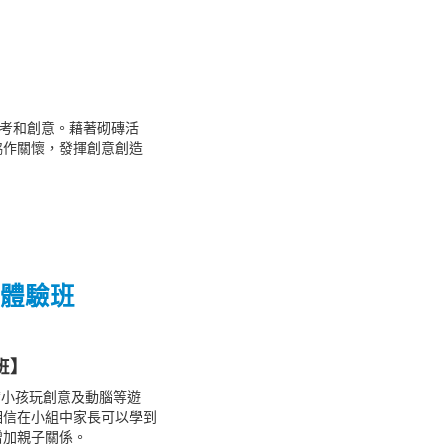
思考和創意。藉著砌磚活
協作關懷，發揮創意創造
遊戲體驗班
驗班】
帶小孩玩創意及動腦等遊
相信在小組中家長可以學到
增加親子關係。