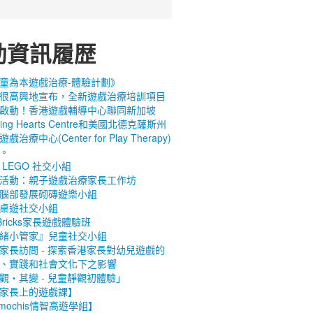
動資訊履歴
童為本遊戲治療-體驗計劃》
很高興地宣布，全新遊戲治療培訓項目
啟動！香港遊戲輔導中心聯同新加坡
ling Hearts Centre和美國北德克薩斯州
戲治療中心(Center for Play Therapy)
。
 LEGO 社交小組
活動：親子遊戲治療家長工作坊
腦部發展砌磚遊樂小組
桌遊社交小組
 Bricks家長遊戲體驗班
緒小管家』兒童社交小組
家長訪問 - 探索香港家長對幼兒遊戲的
、實踐和社會文化下之影響
觀‧其變 - 兒童靜觀初體驗」
家長上的遊戲課】
imochis情智高遊學組】