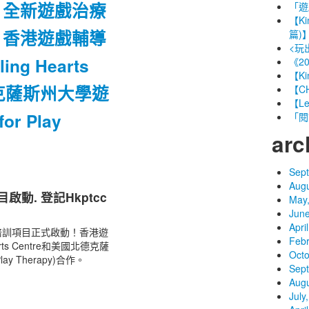
，全新遊戲治療
「遊
【K
！香港遊戲輔導
篇)
<玩
g Hearts
《2
【K
德克薩斯州大學遊
【C
【Le
or Play
「閱
arc
Sep
Augu
動. 登記Hkptcc
May
June
Apri
培訓項目正式啟動！香港遊
Febr
ts Centre和美國北德克薩
Octo
ay Therapy)合作。
Sep
Augu
July