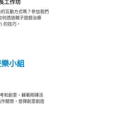
長工作坊
洽的互動方式嗎？參加我們
如何透過親子遊戲治療
rapy) 的技巧，
遊樂小組
思考和創意。藉著砌磚活
協作關懷，發揮創意創造