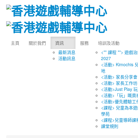
主頁
關於我們
資訊
服務
培訓及活動
最新消息
<** 課程 **> 遊戲
活動訊息
2027
<活動> Kimochi
地
<活動> 家長分享會
<活動> 家長工作坊
<活動>Just Play
<活動>「玩」嘅奧
<活動>優先體驗工
<課程> 兒童為本遊
學苑
<課程>兒童導師課
課堂規則