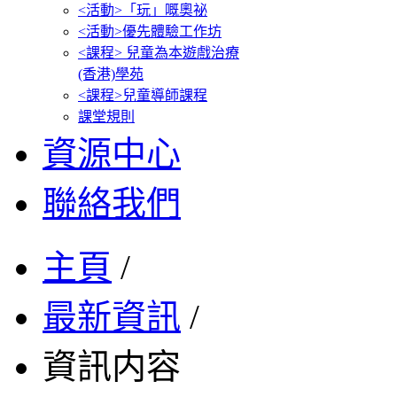
<活動>「玩」嘅奧祕
<活動>優先體驗工作坊
<課程> 兒童為本遊戲治療
(香港)學苑
<課程>兒童導師課程
課堂規則
資源中心
聯絡我們
主頁
/
最新資訊
/
資訊内容