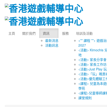
主頁
關於我們
資訊
服務
培訓及活動
最新消息
<** 課程 **> 遊戲
活動訊息
2027
<活動> Kimochi
地
<活動> 家長分享會
<活動> 家長工作坊
<活動>Just Play
<活動>「玩」嘅奧
<活動>優先體驗工
<課程> 兒童為本遊
學苑
<課程>兒童導師課
課堂規則