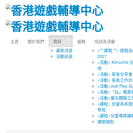
主頁
關於我們
資訊
服務
培訓及活動
最新消息
<** 課程 **> 遊戲
活動訊息
2027
<活動> Kimochi
地
<活動> 家長分享會
<活動> 家長工作坊
<活動>Just Play
<活動>「玩」嘅奧
<活動>優先體驗工
<課程> 兒童為本遊
學苑
<課程>兒童導師課
課堂規則