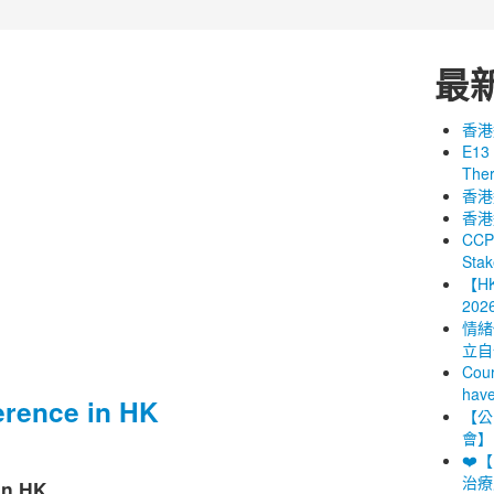
最
香港
E13 
The
香港
香港
CCPT
Stak
【H
202
情緒
立自
Cour
have
erence in HK
【公開
會】
❤️
治療
in HK