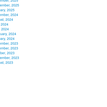
ember, 2025
tember, 2025
ary, 2025
ember, 2024
st, 2024
, 2024
, 2024
uary, 2024
ary, 2024
ember, 2023
ember, 2023
ber, 2023
tember, 2023
st, 2023