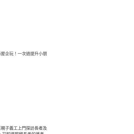
喺屋企玩！一次過提升小朋
!
】
班親子義工上門探訪長者及
，又知道照顧長者的護老