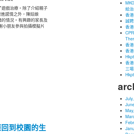
MK
了遊戲治療。除了介紹親子
給治
增進感情之外，陳姑娘
香港
情緒的情況。有興趣的家長及
誠聘
謝小朋友參與拍攝模擬片
香港
CPRT
The
香港
香港
Hk
香港
三場
Hk
arc
July
June
May
Mar
Febr
應回到校園的生
Janu