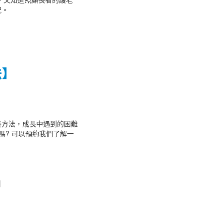
況。
法】
養方法，成長中遇到的困難
嗎? 可以預約我們了解一
|