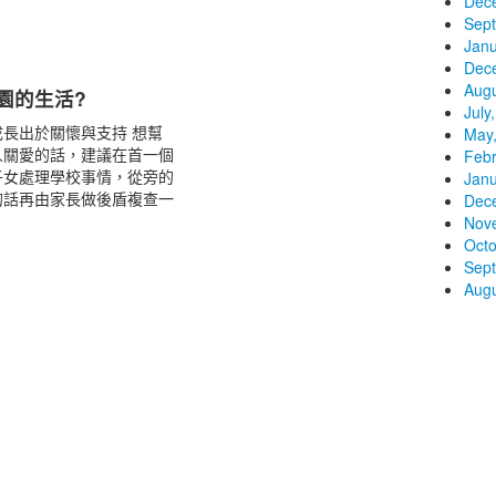
Dec
Sep
Janu
Dec
Augu
園的生活?
July
長出於關懷與支持 想幫
May
人關愛的話，建議在首一個
Febr
子女處理學校事情，從旁的
Janu
的話再由家長做後盾複查一
Dec
Nov
Octo
Sep
Augu