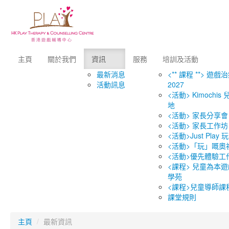
主頁
關於我們
資訊
服務
培訓及活動
最新消息
<** 課程 **> 遊戲
活動訊息
2027
<活動> Kimochi
地
<活動> 家長分享會
<活動> 家長工作坊
<活動>Just Play
<活動>「玩」嘅奧
<活動>優先體驗工
<課程> 兒童為本遊
學苑
<課程>兒童導師課
課堂規則
主頁
/
最新資訊